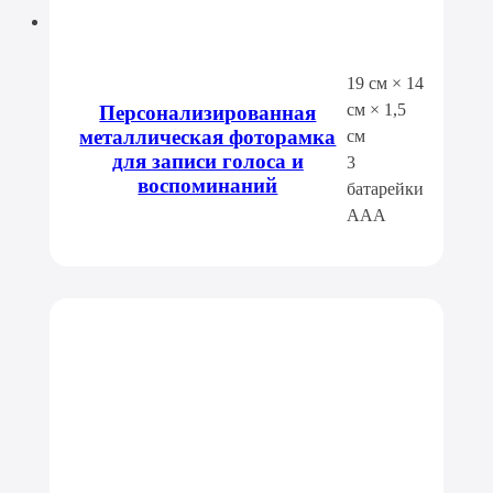
19 см × 14
см × 1,5
Персонализированная
металлическая фоторамка
см
для записи голоса и
3
воспоминаний
батарейки
AAA