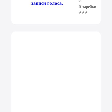
2
записи голоса.
батарейки
AAA